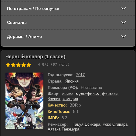
По странам / По озвучке
Сериалы
Дорамы / Аниме
Черный клевер (1 сезон)
4.8
/5 (
87
гол.)
Год выпуска:
2017
Страна:
Япония
Премьера (РФ):
Неизвестно
Жанр:
аниме
,
мультфильм
,
фэнтези
,
боевик
,
комедия
Качество:
BDRip
КиноПоиск:
8.1
IMDB:
8.2
Режиссер:
Тацуя Ёсихара
,
Роко Огивара
,
Аятака Танэмура