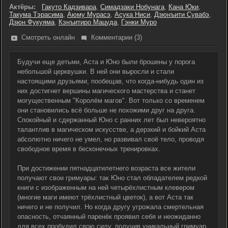
Актёры:
Гакуто Кадзивара
,
Симадзаки Нобунага
,
Кана Юки
,
Такума Тэрасима
,
Аюму Мурасэ
,
Асука Ниси
,
Дзюнъити Сувабэ
,
Дзюн Фукуяма
,
Кэнъитиро Мацуда
,
Гэнки Муро
Смотреть онлайн
Комментарии (3)
Будучи еще детьми, Аста и Юно были брошены у порога
небольшой церквушки. В ней они выросли и стали
настоящими друзьями, пообещав, что когда-нибудь один из
них достигнет вершины магического мастерства и станет
могущественным "Королём магов". Вот только со временем
они становились всё больше не похожими друг на друга.
Спокойный и сдержанный Юно с ранних лет был невероятно
талантлив в магическом искусстве, а дерзкий и бойкий Аста
абсолютно ничего не умел, но развивал своё тело, проводя
свободное время в бесконечных тренировках.
При достижении пятнадцатилетнего возраста все жители
получают свои гримуары: так Юно стал обладателем редкой
книги с изображенным на ней четырёхлистным клевером
(многие маги имеют трёхлистный цветок), а вот Аста так
ничего и не получил. Но когда другу угрожала смертельная
опасность, отчаянный паренёк проявил себя и неожиданно
для всех пробудил свою силу, получив уникальный гримуар