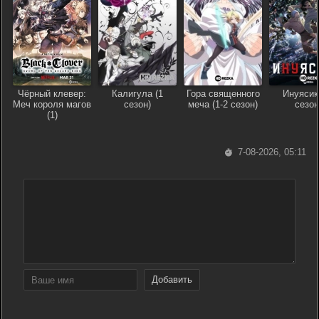
Чёрный клевер:
Калигула (1
Гора священного
Инуясик
Меч короля магов
сезон)
меча (1-2 сезон)
сезон
(1)
7-08-2026, 05:11
Добавить