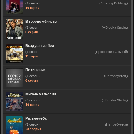
(1 сезон)
(Amazing Dubbing,)
16 серия
В городе убийств
(1 сезон)
(HDrezka Studio,)
6 серия
Воздушные бои
(1 сезон)
(Профессиональный)
11 серия
Похищение
(1 сезон)
(Не требуется,)
6 серия
Милые магнолии
(5 сезон)
(HDrezka Studio,)
10 серия
Развлечеба
(1 сезон)
(Не требуется)
287 серия