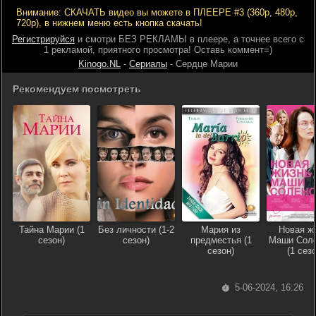
Внимание: СКАЧАТЬ видео вы можете в ПЛЕЕРЕ #3 (360р, 480р,
720р), в нижнем меню есть кнопка скачать!
Регистрируйся
и смотри БЕЗ РЕКЛАМЫ в плеере, а точнее всего с
1 рекламой, приятного просмотра! Оставь коммент=)
Kinogo.NL
-
Сериалы
- Сердце Марии
Рекомендуем посмотреть
Тайна Марии (1
Без личности (1-2
Мария из
Новая ж
сезон)
сезон)
предместья (1
Маши Соле
сезон)
(1 сезо
5-06-2024, 16:26