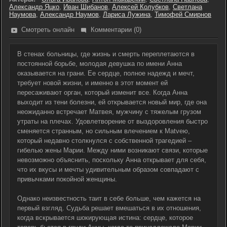
Александр Яцко
,
Иван Шибанов
,
Алексей Колубков
,
Светлана
Наумова
,
Александр Наумов
,
Лариса Лужина
,
Тимофей Смирнов
Смотреть онлайн
Комментарии (0)
В стенах больницы, где жизнь и смерть переплетаются в
постоянной борьбе, молодая девушка по имени Анна
оказывается на грани. Ее сердце, полное надежд и мечт,
требует новой жизни, и именно в этот момент ей
пересаживают орган, который изменит все. Когда Анна
выходит из тени болезни, ей открывается новый мир, где она
неожиданно встречает Матвея, мужчину с тяжелым грузом
утраты на плечах. Удовлетворение от выздоровления быстро
сменяется странным, но сильным влечением к Matveю,
который недавно столкнулся с собственной трагедией –
гибелью жены Марии. Между ними возникают связи, которые
невозможно объяснить, поскольку Анна открывает для себя,
что их вкусы и мечты удивительным образом совпадают с
привычками покойной женщины.
Однако неизвестность таит в себе больше, чем кажется на
первый взгляд. Судьба решает вмешаться в их отношения,
когда вскрывается шокирующая истина: сердце, которое