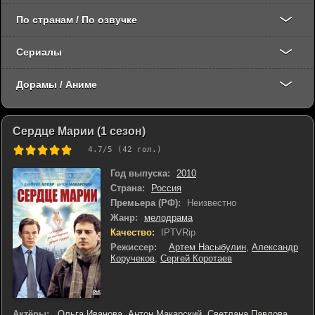
По странам / По озвучке
Сериалы
Дорамы / Аниме
Сердце Марии (1 сезон)
4.7
/5 (
42
гол.)
Год выпуска:
2010
Страна:
Россия
Премьера (РФ):
Неизвестно
Жанр:
мелодрама
Качество:
IPTVRip
Режиссер:
Артем Насыбулин
,
Александр
Коручеков
,
Сергей Коротаев
Актёры:
Ольга Иванова
,
Антон Макарский
,
Светлана Павлова
,