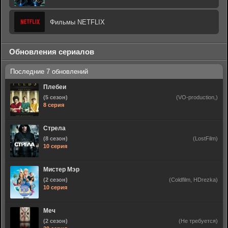
Фильмы NETFLIX
Обновления сериалов
Плебеи
(5 сезон)
(VO-production,)
8 серия
Стрела
(8 сезон)
(LostFilm)
10 серия
Мистер Мэр
(2 сезон)
(Coldfilm, HDrezka)
10 серия
Меч
(2 сезон)
(Не требуется)