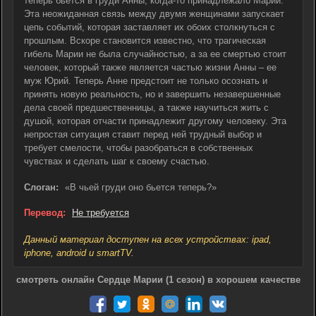
теперь бьется в груди Анны, когда-то принадлежало Марии.
Эта неожиданная связь между двумя женщинами запускает
цепь событий, которая заставляет их обоих столкнуться с
прошлым. Вскоре становится известно, что трагическая
гибель Марии не была случайностью, а за ее смертью стоит
человек, который также является частью жизни Анны – ее
муж Юрий. Теперь Анне предстоит не только осознать и
принять новую реальность, но и завершить незавершенные
дела своей предшественницы, а также научиться жить с
душой, которая отчасти принадлежит другому человеку. Эта
непростая ситуация ставит перед ней трудный выбор и
требует смелости, чтобы разобраться в собственных
чувствах и сделать шаг к своему счастью.
Слоган:
«В чьей груди оно бьется теперь?»
Перевод:
Не требуется
Данный материал доступен на всех устройствах: ipad,
iphone, android и smartTV.
смотреть онлайн Сердце Марии (1 сезон) в хорошем качестве