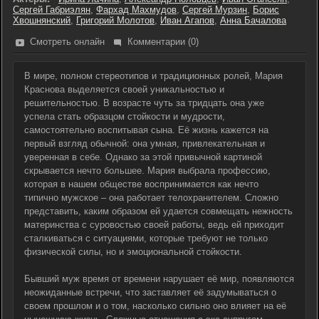
Сергей Габриэлян
,
Фархад Махмудов
,
Сергей Мурзин
,
Борис
Хвошнянский
,
Григорий Молотов
,
Иван Агапов
,
Анна Бачалова
Смотреть онлайн
Комментарии (0)
В мире, полном стереотипов и традиционных ролей, Мария
Краснова выделяется своей уникальностью и
решительностью. В возрасте чуть за тридцать она уже
успела стать образцом стойкости и мудрости,
самостоятельно воспитывая сына. Её жизнь кажется на
первый взгляд обычной: она умная, привлекательная и
уверенная в себе. Однако за этой привычной картиной
скрывается нечто большее. Мария выбрала профессию,
которая в нашем обществе воспринимается как нечто
типично мужское – она работает телохранителем. Сложно
представить, каким образом ей удается совмещать нежность
материнства с суровостью своей работы, ведь ей приходит
сталкиваться с ситуациями, которые требуют не только
физической силы, но и эмоциональной стойкости.
Бывший муж время от времени нарушает её мир, появляются
неожиданные встречи, что заставляет её задумываться о
своем прошлом и о том, насколько сильно оно влияет на её