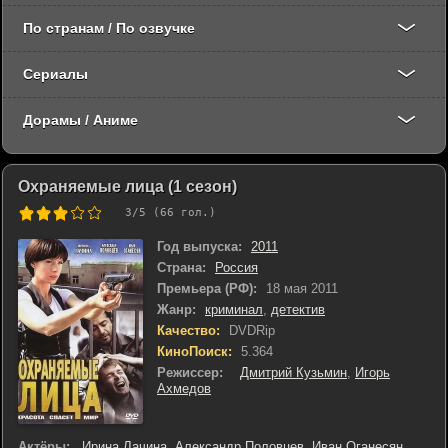
По странам / По озвучке
Сериалы
Дорамы / Аниме
Охраняемые лица (1 сезон)
3
/5 (
66
гол.)
Год выпуска:
2011
Страна:
Россия
Премьера (РФ):
18 мая 2011
Жанр:
криминал
,
детектив
Качество:
DVDRip
КиноПоиск:
5.364
Режиссер:
Дмитрий Кузьмин
,
Игорь
Ахмедов
Актёры:
Ирина Лачина
,
Александр Половцев
,
Иван Оганесян
,