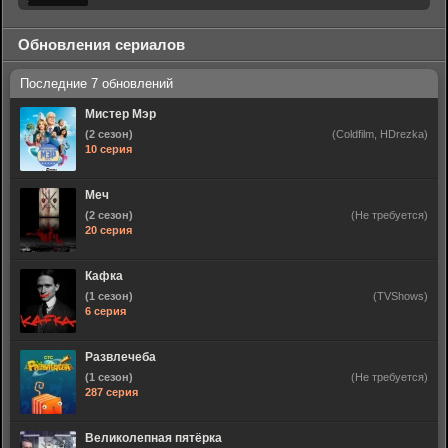
Обновления сериалов
Мистер Мэр
(2 сезон)
(Coldfilm, HDrezka)
10 серия
Меч
(2 сезон)
(Не требуется)
20 серия
Кафка
(1 сезон)
(TVShows)
6 серия
Развлечеба
(1 сезон)
(Не требуется)
287 серия
Великолепная пятёрка