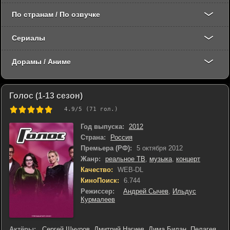
По странам / По озвучке
Сериалы
Дорамы / Аниме
Голос (1-13 сезон)
4.9
/5 (
71
гол.)
Год выпуска:
2012
Страна:
Россия
Премьера (РФ):
5 октября 2012
Жанр:
реальное ТВ
,
музыка
,
концерт
Качество:
WEB-DL
КиноПоиск:
6.744
Режиссер:
Андрей Сычев
,
Ильдус
Курмалеев
Актёры:
Сергей Шнуров
,
Дмитрий Нагиев
,
Дима Билан
,
Пелагея
,