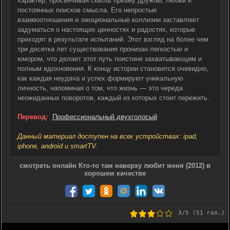
характер, просвечивая сквозь призму дружбы, любви и
постоянных поисков смысла. Его непростые
взаимоотношения и эмоциональные коллизии заставляют
задуматься о настоящих ценностях и радостях, которые
приходят в результате испытаний. Этот взгляд на более чем
три десятка лет существования пронизан легкостью и
юмором, что делает этот путь поистине захватывающим и
полным вдохновения. К концу истории становится очевидно,
как каждая неудача и успех формируют уникальную
личность, напоминая о том, что жизнь — это череда
неожиданных поворотов, каждый из которых стоит пережить.
Перевод:
Профессиональный двухголосый
Данный материал доступен на всех устройствах: ipad,
iphone, android и smartTV.
смотреть онлайн Кто-то там наверху любит меня (2012) в
хорошем качестве
3
/5 (
51
гол.)