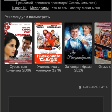
1 рекламой, приятного просмотра! Оставь коммент=)
Kinogo.NL
-
Мелодрамы
- Кто-то там наверху любит меня
Рекомендуем посмотреть
Сурья, сын
Учительница в
За канделябрами
Отрыв (1
Кришнана (2008)
колледже (1978)
(2013)
6-08-2024, 04:14