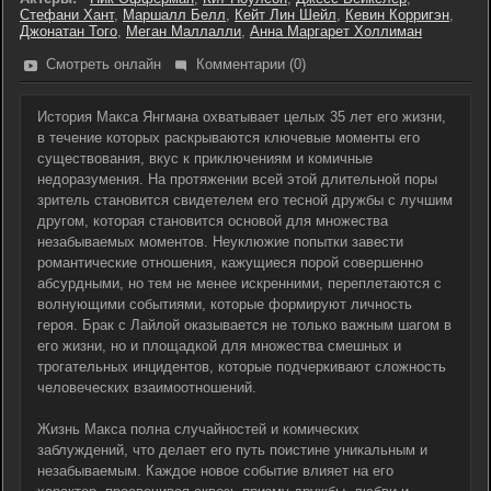
Стефани Хант
,
Маршалл Белл
,
Кейт Лин Шейл
,
Кевин Корригэн
,
Джонатан Того
,
Меган Маллалли
,
Анна Маргарет Холлиман
Смотреть онлайн
Комментарии (0)
История Макса Янгмана охватывает целых 35 лет его жизни,
в течение которых раскрываются ключевые моменты его
существования, вкус к приключениям и комичные
недоразумения. На протяжении всей этой длительной поры
зритель становится свидетелем его тесной дружбы с лучшим
другом, которая становится основой для множества
незабываемых моментов. Неуклюжие попытки завести
романтические отношения, кажущиеся порой совершенно
абсурдными, но тем не менее искренними, переплетаются с
волнующими событиями, которые формируют личность
героя. Брак с Лайлой оказывается не только важным шагом в
его жизни, но и площадкой для множества смешных и
трогательных инцидентов, которые подчеркивают сложность
человеческих взаимоотношений.
Жизнь Макса полна случайностей и комических
заблуждений, что делает его путь поистине уникальным и
незабываемым. Каждое новое событие влияет на его