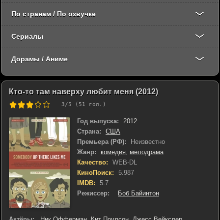
По странам / По озвучке
Сериалы
Дорамы / Аниме
Кто-то там наверху любит меня (2012)
3
/5 (
51
гол.)
Год выпуска:
2012
Страна:
США
Премьера (РФ):
Неизвестно
Жанр:
комедия
,
мелодрама
Качество:
WEB-DL
КиноПоиск:
5.987
IMDB:
5.7
Режиссер:
Боб Байинтон
Актёры:
Ник Офферман
,
Кит Поулсон
,
Джесс Вейкслер
,