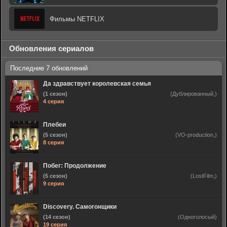
Фильмы NETFLIX
Обновления сериалов
Да здравствует королевская семья
(1 сезон)
(Дублированный,)
4 серия
Плебеи
(5 сезон)
(VO-production,)
8 серия
Побег: Продолжение
(5 сезон)
(LostFilm,)
9 серия
Discovery. Самогонщики
(14 сезон)
(Одноголосый)
19 серия