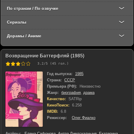
По странам / По озвучке
Сериалы
Дорамы / Аниме
Возвращение Баттерфляй (1985)
3.2
/5 (
45
гол.)
Год выпуска:
1985
Страна:
СССР
Премьера (РФ):
Неизвестно
Жанр:
биография
,
драма
Качество:
SATRip
КиноПоиск:
6.258
IMDB:
6.8
Режиссер:
Олег Фиалко
Актёры:
Елена Сафонова
,
Антра Лиедскалныня
,
Екатерина