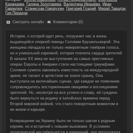
Казанцева
,
Галина Золотарева
,
Валентина Ивашёва
,
Иван
Гаврилюк
,
Станислав Говорухин
,
Григорий Гладий
,
Мераб Тавадзе
,
Гия Перадзе
Смотреть онлайн
Комментарии (0)
История, о которой идет речь, погружает нас в жизнь
выдающейся оперной певицы Соломии Крушельницкой. Эта
женщина обладала не только невероятным тембром голоса,
но и уникальной харизмой, которая пленяла сердца зрителей.
В начале XX века ее выступления на самых престижных
операх Европы и Америки стали настоящими триумфами.
Соломия сумела завоевать известность на международной
арене, ее талант и артистизм не знали границ. Она
выступала на величайших сценах, где каждое ее появление
сопровождалось восторженными овациями и восхищением
зрителей. Но, несмотря на все успехи и славу, ей суждено
было вернуться на родину в tumultuous времена перед
Второй мировой войной, что стало поворотным моментом в
ее жизни и карьере.
Возвращение на Украину было не только шагом к родным
корням, но и встречей с новыми вызовами. В условиях
политической нестабильности и изменений, она продолжала