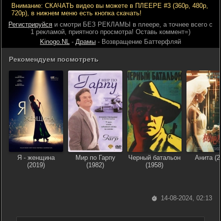
Внимание: СКАЧАТЬ видео вы можете в ПЛЕЕРЕ #3 (360р, 480р,
720р), в нижнем меню есть кнопка скачать!
Регистрируйся
и смотри БЕЗ РЕКЛАМЫ в плеере, а точнее всего с
1 рекламой, приятного просмотра! Оставь коммент=)
Kinogo.NL
-
Драмы
- Возвращение Баттерфляй
Рекомендуем посмотреть
Я - женщина
Мир по Гарпу
Черный батальон
Анита (2
(2019)
(1982)
(1958)
14-08-2024, 02:13