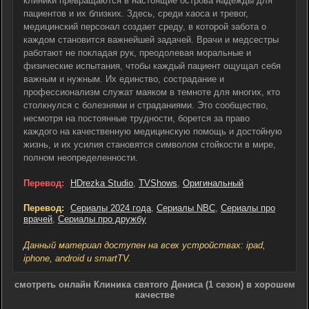
клиники превращаются в настоящие острова надежды для
пациентов и их близких. Здесь, среди хаоса и тревог,
медицинский персонал создает среду, в которой забота о
каждом становится важнейшей задачей. Врачи и медсестры
работают не покладая рук, преодолевая моральные и
физические испытания, чтобы каждый пациент ощущал себя
важным и нужным. Их единство, сострадание и
профессионализм служат маяком в темноте для многих, кто
столкнулся с болезнями и страданиями. Это сообщество,
несмотря на постоянные трудности, борется за право
каждого на качественную медицинскую помощь и достойную
жизнь, и их усилия становятся символом стойкости в мире,
полном неопределенности.
Перевод:
HDrezka Studio
,
TVShows
,
Оригинальный
Перевод:
Сериалы 2024 года
,
Сериалы NBC
,
Сериалы про
врачей
,
Сериалы про дружбу
Данный материал доступен на всех устройствах: ipad,
iphone, android и smartTV.
смотреть онлайн Клиника святого Дениса (1 сезон) в хорошем
качестве