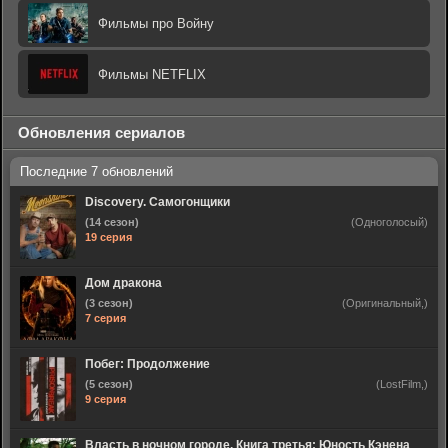
Фильмы про Войну
Фильмы NETFLIX
Обновления сериалов
Discovery. Самогонщики
(14 сезон)
(Одноголосый)
19 серия
Дом дракона
(3 сезон)
(Оригинальный,)
7 серия
Побег: Продолжение
(5 сезон)
(LostFilm,)
9 серия
Власть в ночном городе. Книга третья: Юность Кэнена