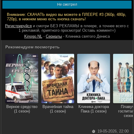
Не смотрел
Внимание: СКАЧАТЬ видео вы можете в ПЛЕЕРЕ #3 (360р, 480р,
720р), в нижнем меню есть кнопка скачать!
Регистрируйся
и смотри БЕЗ РЕКЛАМЫ в плеере, а точнее всего с
1 рекламой, приятного просмотра! Оставь коммент=)
Kinogo.NL
-
Сериалы
- Клиника святого Дениса
Рекомендуем посмотреть
Верное средство
Врачебная тайна
Клиника доктора
Плавуч
(1 сезон)
(1 сезон)
Пака (1 сезон)
госпитал
сезон
19-05-2026, 22:00