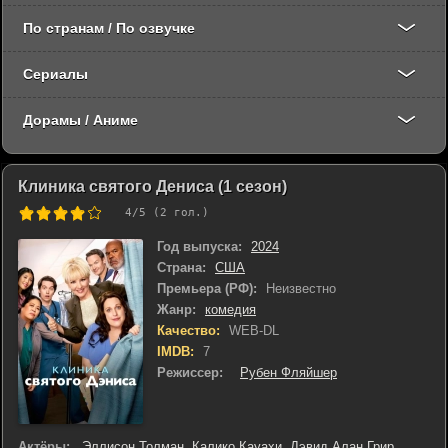
По странам / По озвучке
Сериалы
Дорамы / Аниме
Клиника святого Дениса (1 сезон)
4
/5 (
2
гол.)
Год выпуска:
2024
Страна:
США
Премьера (РФ):
Неизвестно
Жанр:
комедия
Качество:
WEB-DL
IMDB:
7
Режиссер:
Рубен Фляйшер
Актёры:
Эллисон Толман
,
Калико Кауахи
,
Дэвид Алан Грир
,