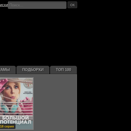
иски
ОК
РАМЫ
ПОДБОРКИ
ТОП 100
18 серия