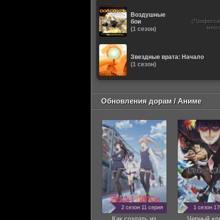
Воздушные
бои
(Професси
мног
(1 сезон)
Звездные врата: Начало
(1 сезон)
Обновления дорам / Аниме
2 сезон 11 серия
1 сезон 1
Как создать из
Черный кл