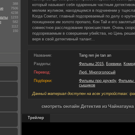
388
который называет себя одаренным частным детективом
ые
7506
мелким жуликом, находящемся в подчинении у тщеслав
4238
Когда Сомпат, главный подозреваемый по делу о крупн
иалы
1233
е
похищенное им золото пропало, Кон Тай и его закляты
582
1112
совместное расследование происшествия. Очень скоро
150
подозреваемым в совершении убийства, но Цинь решае
веря в свой детективный талант...
Название:
Tang ren jie tan an
Разделы:
Фильмы 2015
,
Боевики
,
Комед
Перевод:
Люб. Многоголосый
Подборки:
Фильмы про дружбу
,
Фильмы 
сыщиков
Данный материал доступен на всех устройствах: ipad, 
смотреть онлайн Детектив из Чайнатауна 
Трейлер