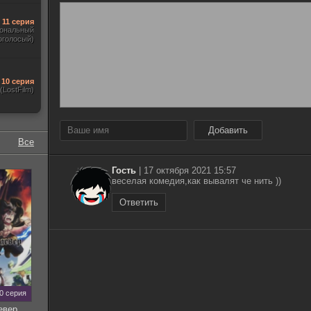
11 серия
ональный
оголосый)
10 серия
(LostFilm)
Добавить
Все
Гость
|
17 октября 2021 15:57
веселая комедия,как вывалят че нить ))
Ответить
70 серия
евер