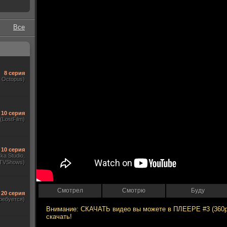
Все
8 серия
, Octopus)
10 серия
(LostFilm)
10 серия
ka Studio,
TVShows)
Смотрел
Смотрю
Буду
20 серия
ребуется)