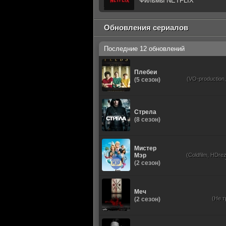
Фильмы NETFLIX
Обновления сериалов
Последние 12 обновлений
Плебеи
(VO-production
(5 сезон)
Стрела
(8 сезон)
Мистер
Мэр
(Coldfilm, HDrez
(2 сезон)
Меч
(Не т
(2 сезон)