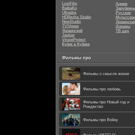
LostFilm
Аниме
BaibaKo
Зарубежн
Ultradox
Русские
HDRezka Studio
Мультсер
NewStudio
Украински
TVShows
Дорамы
Украинский
ТВ шоу
Jaskier
ViruseProject
Кубик в Кубике
Фильмы про
Фильмы о смысле жизни
Фильмы про любовь
Фильмы про Новый год и
Рождество
Фильмы про Войну