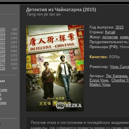
Детектив из Чайнатауна (2015)
Tang ren jie tan an
Год выпуска:
2015
025
285
Страна:
Китай
024
1056
Жанр:
детектив
,
коме
023
1340
Продолжительность:
022
1997
021
Премьера (РФ):
Неиз
1551
020
1062
019
1351
Качество:
BDRip
018
1128
017
1063
Режиссер:
Чэнь Сычэ
016
697
Актеры:
Лю Хаожань
Едда Чэнь
,
Chunhui Y
нам
Майкл Чэнь
ские
е
е
ские
Получив отказ в поступлении в полицейскую академию,
ы
каникулы, где собирается провести время со своим д