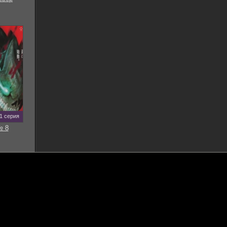
11 серия
№ 8