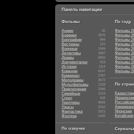
Панель навигации
Фильмы
По году
Аниме
Фильмы 2
92
Боевики
Фильмы 2
3576
Биографии
Фильмы 2
994
Вестерны
Фильмы 2
222
Военные
Фильмы 2
1049
Детективы
Фильмы 2
1687
Драмы
Фильмы 2
9556
Документалки
Фильмы 2
623
История
Фильмы 2
1114
Комедии
Фильмы 2
6147
Криминал
2787
Мелодрамы
3672
По стра
Мультфильмы
1228
Приключения
2046
Казахстан
Семейные
1219
Украински
Спорт
528
Российски
Триллеры
4605
Американ
Ужасы
2510
Японские
Фантастика
1621
Китайские
Фэнтези
1420
По озвучке
Сериал