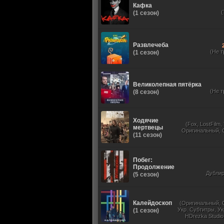
Кафка
(1 сезон)
Развлечеба
(Не т
(1 сезон)
Великолепная пятёрка
(Не т
(8 сезон)
Ходячие
(Fox, LostFilm
мертвецы
Оригинальный, 
(11 сезон)
Побег:
Продолжение
Дубли
(5 сезон)
Калейдоскоп
(Оригинальный, 
Укр. Субтитры, Ук
(1 сезон)
HDrezka Studio
Studio. 18+, N