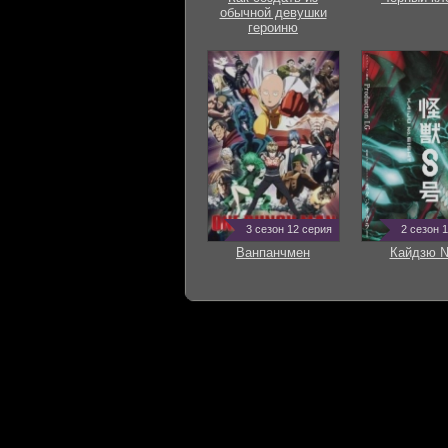
обычной девушки
героиню
3 сезон 12 серия
2 сезон 
Ванпанчмен
Кайдзю 