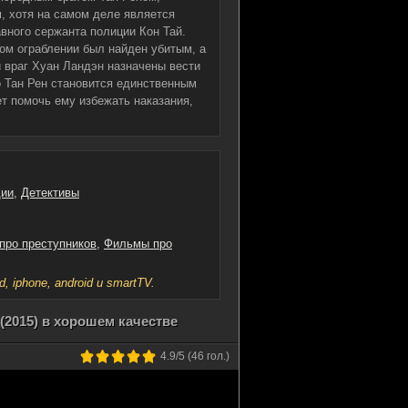
, хотя на самом деле является
ного сержанта полиции Кон Тай.
ом ограблении был найден убитым, а
й враг Хуан Ландэн назначены вести
 Тан Рен становится единственным
т помочь ему избежать наказания,
ии
,
Детективы
про преступников
,
Фильмы про
iphone, android и smartTV.
(2015) в хорошем качестве
4.9
/5 (
46
гол.)