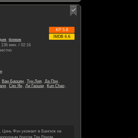
KP 5.8
IMDB 6.6
дия
,
боевик
136 мин. / 02:16
вестно
н
,
Ван Баоцян
,
Тун Лия
,
Да Пэн
,
ang
,
Сяо Ян
,
Ли Гаоцзи
,
Kun Chao
,
 Цинь Фэн уезжает в Бангкок на
воюродным братом Тан Реном,