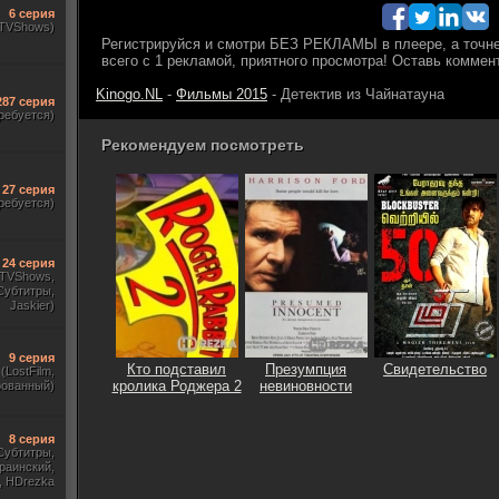
6 серия
(TVShows)
Kinogo.NL
-
Фильмы 2015
- Детектив из Чайнатауна
287 серия
ребуется)
Рекомендуем посмотреть
27 серия
ребуется)
24 серия
, TVShows,
Субтитры,
Jaskier)
9 серия
Кто подставил
Презумпция
Свидетельство
(LostFilm,
кролика Роджера 2
невиновности
рованный)
8 серия
Субтитры,
раинский,
, HDrezka
ewstudio,)