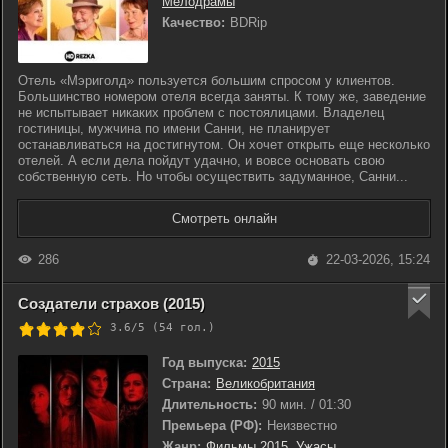
Мелодрамы
Качество:
BDRip
Отель «Мэриголд» пользуется большим спросом у клиентов.
Большинство номером отеля всегда заняты. К тому же, заведение
не испытывает никаких проблем с постоялицами. Владелец
гостиницы, мужчина по имени Санни, не планирует
останавливаться на достигнутом. Он хочет открыть еще несколько
отелей. А если дела пойдут удачно, и вовсе основать свою
собственную сеть. Но чтобы осуществить задуманное, Санни...
Смотреть онлайн
286
22-03-2026, 15:24
Создатели страхов (2015)
3.6/5 (
54
гол.)
Год выпуска:
2015
Страна:
Великобритания
Длительность:
90 мин. / 01:30
Премьера (РФ):
Неизвестно
Жанр:
Фильмы 2015
,
Ужасы