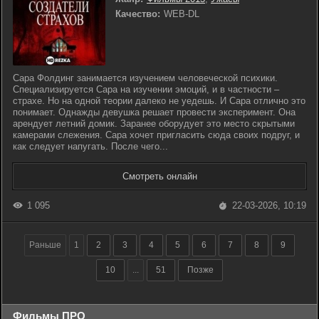
Качество:
WEB-DL
Сара Фолдинг занимается изучением человеческой психики.
Специализируется Сара на изучении эмоций, и в частности –
страхе. Но на одной теории далеко не уедешь. И Сара отлично это
понимает. Однажды девушка решает провести эксперимент. Она
арендует летний домик. Заранее оборудует это место скрытыми
камерами слежения. Сара хочет пригласить сюда своих подруг, и
как следует напугать. После чего...
Смотреть онлайн
1 095
22-03-2026, 10:19
Раньше
1
2
3
4
5
6
7
8
9
10
...
51
Позже
Фильмы ПРО