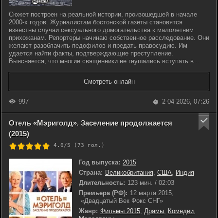
Сюжет построен на реальной истории, произошедшей в начале
2000-х годов. Журналистам бостонской газеты становятся
известны случаи сексуального домогательства к малолетним
прихожанам. Репортеры начинаю собственное расследование. Они
желают разоблачить педофилов и предать правосудию. Им
удается найти факты, подтверждающие преступление.
Выясняется, что многие священники не гнушались вступать в...
Смотреть онлайн
997
2-04-2026, 07:26
Отель «Мэриголд». Заселение продолжается
(2015)
4.6/5 (
73
гол.)
Год выпуска:
2015
Страна:
Великобритания
,
США
,
Индия
Длительность:
123 мин. / 02:03
Премьера (РФ):
12 марта 2015,
«Двадцатый Век Фокс СНГ»
Жанр:
Фильмы 2015
,
Драмы
,
Комедии
,