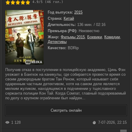
4.9/5 (
46
гол.)
Год выпуска:
2015
Страна:
Китай
Длительность:
136 мин. / 02:16
Премьера (РФ):
Неизвестно
Жанр:
Фильмы 2015
,
Боевики
,
Комедии
,
Детективы
Качество:
BDRip
Получив отказ в поступлении в полицейскую академию, Цинь Фэн
уезжает в Бангкок на каникулы, где собирается провести время со
своим двоюродным братом Тан Реном, который называет себя
одаренным частным детективом, хотя на самом деле является
мелким жуликом, находящемся в подчинении у тщеславного
сержанта полиции Кон Тай. Когда Сомпат, главный подозреваемый
по делу о крупном ограблении был найден...
Смотреть онлайн
1 128
7-07-2026, 22:15