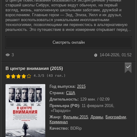
В центре повествования оказываются эксцентричные ученики
старшей школы Сибрук, которые ведут обычную, на первый
взгляд, жизнь, наполненную школьными заботами, дружбой и
взрослением. Главные герои — Зед, Элиза, Уилл и их друзья,
решают воспользоваться уникальными инопланетными
технологиями, позволяющими им перенестись в альтернативную
реальность. Это путешествие в иное измерение открывает перед...
Смотреть онлайн
3
14-04-2026, 01:52
В центре внимания (2015)
4.3/5 (
43
гол.)
Год выпуска:
2015
Страна:
США
Длительность:
129 мин. / 02:09
Премьера (РФ):
11 февраля 2016,
«Парадиз»
Жанр:
Фильмы 2015
,
Драмы
,
Биографии
,
Криминал
Качество:
BDRip