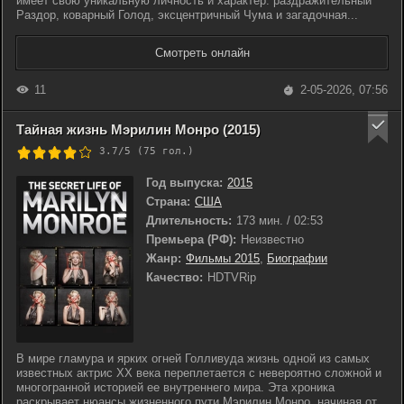
имеет свою уникальную личность и характер: раздражительный
Раздор, коварный Голод, эксцентричный Чума и загадочная...
Смотреть онлайн
11
2-05-2026, 07:56
Тайная жизнь Мэрилин Монро (2015)
3.7/5 (
75
гол.)
Год выпуска:
2015
Страна:
США
Длительность:
173 мин. / 02:53
Премьера (РФ):
Неизвестно
Жанр:
Фильмы 2015
,
Биографии
Качество:
HDTVRip
В мире гламура и ярких огней Голливуда жизнь одной из самых
известных актрис XX века переплетается с невероятно сложной и
многогранной историей ее внутреннего мира. Эта хроника
раскрывает нюансы жизненного пути Мэрилин Монро, начиная от