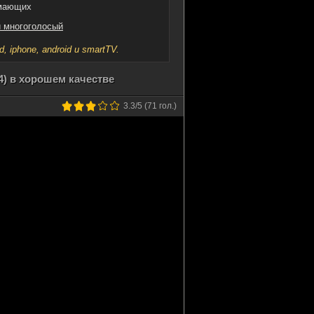
имающих
 многоголосый
iphone, android и smartTV.
4) в хорошем качестве
3.3
/5 (
71
гол.)