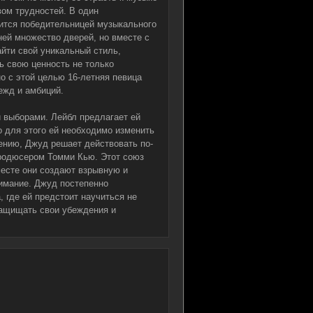
вом трудностей. В один
вится победительницей музыкального
 ней множество дверей, но вместе с
айти свой уникальный стиль,
ь свою ценность не только
о с этой целью 16-летняя певица
ежд и амбиций.
и выборами. Лейбл предлагает ей
о для этого ей необходимо изменить
ению, Джуд решает действовать по-
продюсером Томми Кью. Этот союз
месте они создают взрывную и
нимание. Джуд постепенно
, где ей предстоит научиться не
защищать свои убеждения и