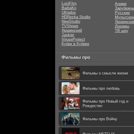
LostFilm
Аниме
BaibaKo
Зарубежн
Ultradox
Русские
HDRezka Studio
Мультсер
NewStudio
Украински
TVShows
Дорамы
Украинский
ТВ шоу
Jaskier
ViruseProject
Кубик в Кубике
Фильмы про
Фильмы о смысле жизни
Фильмы про любовь
Фильмы про Новый год и
Рождество
Фильмы про Войну