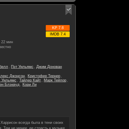
KP 7.8
IMDB 7.4
22 мин
вестно
белл
,
Пэт Уильямс
,
Джим Донован
лекс Джонсон
,
Кристофер Тернер
,
с Уильямс
,
Тайлер Кайт
,
Марк Тейлор
,
ен Блэквуд
,
Кори Ли
Харрисон всегда была в тени своих
. Тем не менее, ее страсть к музыке