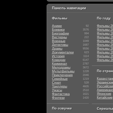
Панель навигации
Фильмы
По году
Аниме
Фильмы 2
92
Боевики
Фильмы 2
3576
Биографии
Фильмы 2
994
Вестерны
Фильмы 2
222
Военные
Фильмы 2
1049
Детективы
Фильмы 2
1687
Драмы
Фильмы 2
9556
Документалки
Фильмы 2
623
История
Фильмы 2
1114
Комедии
Фильмы 2
6147
Криминал
2787
Мелодрамы
3672
По стра
Мультфильмы
1228
Приключения
2046
Казахстан
Семейные
1219
Украински
Спорт
528
Российски
Триллеры
4605
Американ
Ужасы
2510
Японские
Фантастика
1621
Китайские
Фэнтези
1420
По озвучке
Сериал