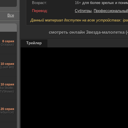
Возраст:
16+
для более зрелых и пон
Перевод:
Субтитры
,
Профессиональный
Все
Данный материал доступен на всех устройствах: ipad, 
смотреть онлайн Звезда-малолетка (
8 серия
Трейлер
, Octopus)
10 серия
(LostFilm)
10 серия
ka Studio,
TVShows)
20 серия
ребуется)