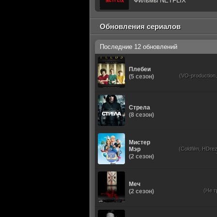
Фильмы NETFLIX
Обновления сериалов
Последние 12 обновлений
Плебеи
(VO-production
(5 сезон)
Стрела
(8 сезон)
Мистер
Мэр
(Coldfilm, HDrez
(2 сезон)
Меч
(Не т
(2 сезон)