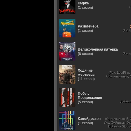
Кафка
(1 сезон)
Развлечеба
(Не т
(1 сезон)
Великолепная пятёрка
(Не т
(8 сезон)
Ходячие
(Fox, LostFilm
мертвецы
Оригинальный, 
(11 сезон)
Побег:
Продолжение
Дубли
(5 сезон)
Калейдоскоп
(Оригинальный, 
Укр. Субтитры, Ук
(1 сезон)
HDrezka Studio
Studio. 18+, N