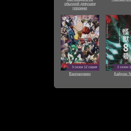
обычной девушки
героиню
3 сезон 12 серия
2 сезон 
Ванпанчмен
Кайдзю 