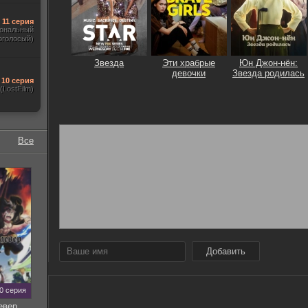
11 серия
ональный
оголосый)
Звезда
Эти храбрые
Юн Джон-нён:
девочки
Звезда родилась
10 серия
(LostFilm)
Все
Добавить
70 серия
евер