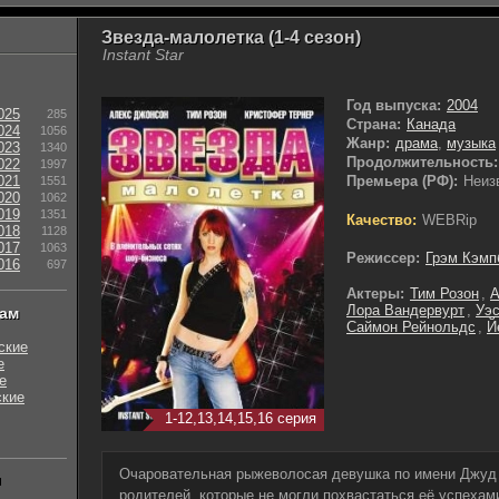
Звезда-малолетка (1-4 сезон)
Instant Star
Год выпуска:
2004
025
285
Страна:
Канада
024
1056
Жанр:
драма
,
музыка
023
1340
Продолжительность:
022
1997
021
Премьера (РФ):
Неиз
1551
020
1062
019
1351
Качество:
WEBRip
018
1128
017
1063
Режиссер:
Грэм Кэмп
016
697
Актеры:
Тим Розон
,
А
Лора Вандервурт
,
Уэ
нам
Саймон Рейнольдс
,
Й
ские
е
е
ские
1-12,13,14,15,16 серия
Очаровательная рыжеволосая девушка по имени Джуд 
ы
родителей, которые не могли похвастаться её успехами