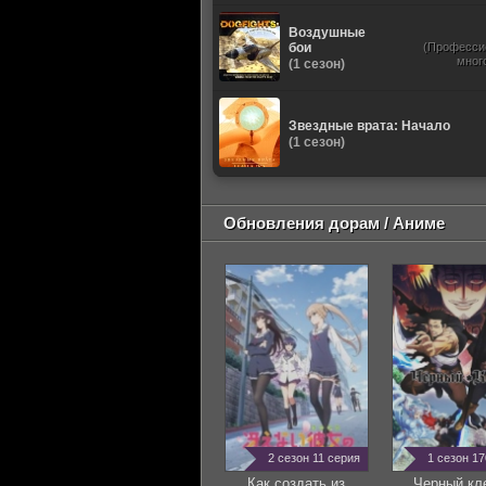
Воздушные
бои
(Професси
мног
(1 сезон)
Звездные врата: Начало
(1 сезон)
Обновления дорам / Аниме
2 сезон 11 серия
1 сезон 1
Как создать из
Черный кл