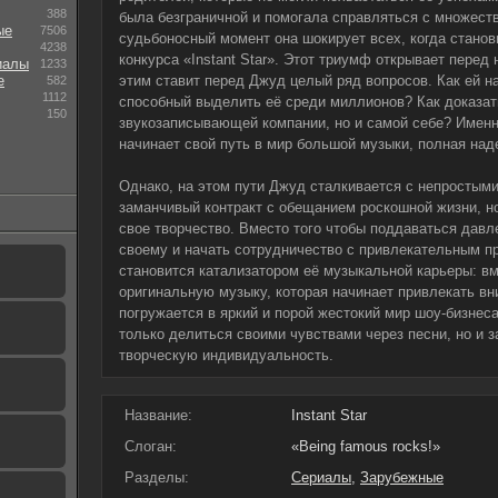
388
была безграничной и помогала справляться с множест
ые
7506
судьбоносный момент она шокирует всех, когда стано
4238
конкурса «Instant Star». Этот триумф открывает перед
иалы
1233
е
этим ставит перед Джуд целый ряд вопросов. Как ей н
582
1112
способный выделить её среди миллионов? Как доказат
150
звукозаписывающей компании, но и самой себе? Именн
начинает свой путь в мир большой музыки, полная над
Однако, на этом пути Джуд сталкивается с непростым
заманчивый контракт с обещанием роскошной жизни, н
свое творчество. Вместо того чтобы поддаваться давл
своему и начать сотрудничество с привлекательным 
становится катализатором её музыкальной карьеры: в
оригинальную музыку, которая начинает привлекать в
погружается в яркий и порой жестокий мир шоу-бизнеса
только делиться своими чувствами через песни, но и 
творческую индивидуальность.
Название:
Instant Star
Слоган:
«Being famous rocks!»
Разделы:
Сериалы
,
Зарубежные