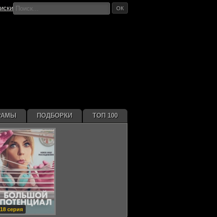
иски
ОК
РАМЫ
ПОДБОРКИ
ТОП 100
18 серия