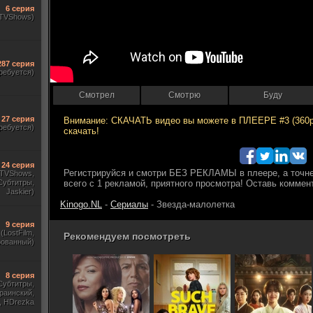
6 серия
(TVShows)
287 серия
ребуется)
Смотрел
Смотрю
Буду
27 серия
ребуется)
24 серия
, TVShows,
Субтитры,
Jaskier)
Kinogo.NL
-
Сериалы
- Звезда-малолетка
9 серия
(LostFilm,
Рекомендуем посмотреть
рованный)
8 серия
Субтитры,
раинский,
, HDrezka
ewstudio,)